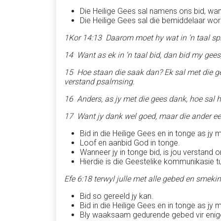
Die Heilige Gees sal namens ons bid, wan
Die Heilige Gees sal die bemiddelaar wor
1Kor 14:13 Daarom moet hy wat in ‘n taal spre
14 Want as ek in ‘n taal bid, dan bid my gee
15 Hoe staan die saak dan? Ek sal met die ge
verstand psalmsing.
16 Anders, as jy met die gees dank, hoe sal 
17 Want jy dank wel goed, maar die ander ee
Bid in die Heilige Gees en in tonge as jy 
Loof en aanbid God in tonge.
Wanneer jy in tonge bid, is jou verstand 
Hierdie is die Geestelike kommunikasie t
Efe 6:18 terwyl julle met alle gebed en smekin
Bid so gereeld jy kan.
Bid in die Heilige Gees en in tonge as jy 
Bly waaksaam gedurende gebed vir enige 