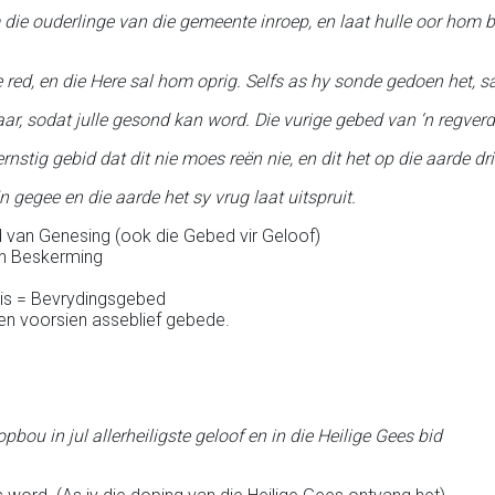
 die ouderlinge van die gemeente inroep, en laat hulle oor hom 
e red, en die Here sal hom oprig. Selfs as hy sonde gedoen het, 
r, sodat julle gesond kan word. Die vurige gebed van ‘n regverd
nstig gebid dat dit nie moes reën nie, en dit het op die aarde d
n gegee en die aarde het sy vrug laat uitspruit.
d van Genesing (ook die Gebed vir Geloof)
van Beskerming
nis = Bevrydingsgebed
 en voorsien asseblief gebede.
opbou in jul allerheiligste geloof en in die Heilige Gees bid