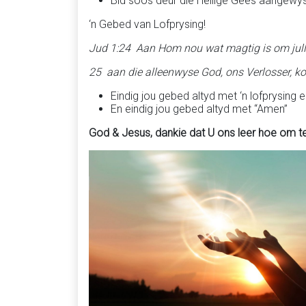
Bid soos deur die Heilige Gees aangewys 
‘n Gebed van Lofprysing!
Jud 1:24 Aan Hom nou wat magtig is om julle v
25 aan die alleenwyse God, ons Verlosser, ko
Eindig jou gebed altyd met ‘n lofprysing
En eindig jou gebed altyd met “Amen”
God & Jesus, dankie dat U ons leer hoe om t