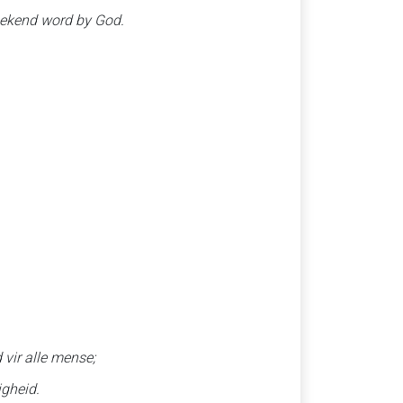
 bekend word by God.
 vir alle mense;
igheid.