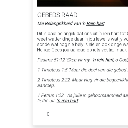
GEBEDS RAAD
Die Belangrikheid van ‘n
Rein hart
Dit is baie belangrik dat ons uit ‘n rein hart
weet watter dinge daar in jou lewe is wat jy v
sonde wat nog nie bely is nie en ook dinge w
Heilige Gees jou aandag op iets vestig, maak
Psa
l
m
s 51:12 ‘Skep vir my
‘n rein hart
, o God
1 Timoteus 1:5 ‘Maar die doel van die gebod i
2 Timoteus 2:22 ‘Maar vlug vir die begeerlikhe
aanroep.
1 Petrus 1:22 As julle in gehoorsaamheid aan 
liefhê uit
‘n rein hart
’.
0