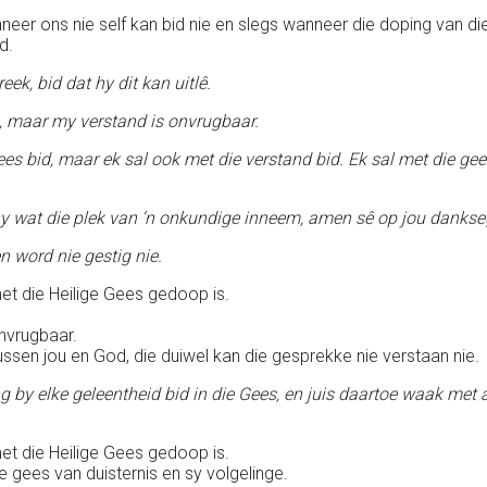
neer ons nie self kan bid nie en slegs wanneer die doping van di
d.
ek, bid dat hy dit kan uitlê.
s, maar my verstand is onvrugbaar.
es bid, maar ek sal ook met die verstand bid. Ek sal met die ge
hy wat die plek van ‘n onkundige inneem, amen sê op jou dankse
n word nie gestig nie.
met die Heilige Gees gedoop is.
onvrugbaar.
ussen jou en God, die duiwel kan die gesprekke nie verstaan nie.
g by elke geleentheid bid in die Gees, en juis daartoe waak met a
met die Heilige Gees gedoop is.
gees van duisternis en sy volgelinge.