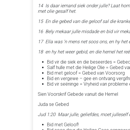
14 Is daar iemand siek onder julle? Laat hom
met olie gesalf het.
15 En die gebed van die geloof sal die krank
16 Bely mekaar julle misdade en bid vir mekaa
17 Elía was ‘n mens net soos ons, en hy het er
18 en hy het weer gebid, en die hemel het reë
Bid vir die siek en die beseerdes = Gebe
Salf hulle met die Heilige Olie = Gebed 
Bid met geloof = Gebed van Voorsorg
Bid en vergewe – gee en ontvang vergif
Bid vir seëninge = Vryheid van probleme
Sien Voorskrif Gebede vanuit die Hemel
Juda se Gebed
Jud 1:20 Maar julle, geliefdes, moet julleself 
Bid met Geloof!