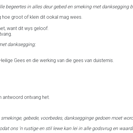
 julle begeertes in alles deur gebed en smeking met danksegging
ag hoe groot of klein dit ookal mag wees.
et, want dit wys geloof.
tvang.
 met danksegging;
.
ilige Gees en die werking van die gees van duisternis.
‘n antwoord ontvang het.
at smekinge, gebede, voorbedes, danksegginge gedoen moet word
dat ons ‘n rustige en stil lewe kan lei in alle godsvrug en waard