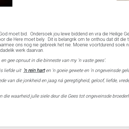
 tot God moet bid. Ondersoek jou lewe biddend en vra die Heilige 
oor die Here moet bely. Dit is belangrik om te onthou dat dit die
aarmee ons nog nie gebreek het nie. Moenie voortdurend soek na
 dadelik werk daarvan.
, en gee opnuut in die binneste van my ‘n vaste gees’.
s liefde uit
‘n rein hart
en ‘n goeie gewete en ‘n ongeveinsde gelo
de van die jonkheid en jaag ná geregtigheid, geloof, liefde, vre
die waarheid julle siele deur die Gees tot ongeveinsde broederli