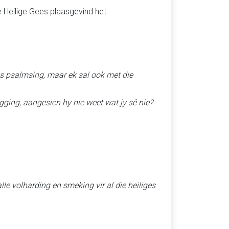
e Heilige Gees plaasgevind het.
es psalmsing, maar ek sal ook met die
gging, aangesien hy nie weet wat jy sê nie?
lle volharding en smeking vir al die heiliges