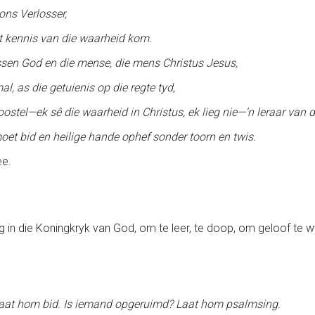
ons Verlosser,
ot kennis van die waarheid kom.
ssen God en die mense, die mens Christus Jesus,
l, as die getuienis op die regte tyd,
postel—ek sê die waarheid in Christus, ek lieg nie—’n leraar van 
oet bid en heilige hande ophef sonder toorn en twis.
ee.
ng in die Koningkryk van God, om te leer, te doop, om geloof te w
 Laat hom bid. Is iemand opgeruimd? Laat hom psalmsing.