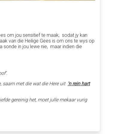
Gees om jou sensitief te maak, sodat jy kan
 taak van die Heilige Gees is om ons te wys op
 sonde in jou lewe nie, maar indien die
of’.
de, saam met die wat die Here uit
‘n rein hart
efde gereinig het, moet julle mekaar vurig