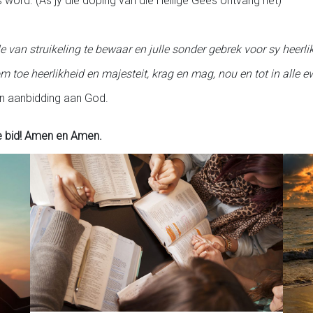
word. (As jy die doping van die Heilige Gees ontvang het)
an struikeling te bewaar en julle sonder gebrek voor sy heerlik
m toe heerlikheid en majesteit, krag en mag, nou en tot in alle 
 en aanbidding aan God.
e bid! Amen en Amen.