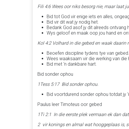
Fili 4:6 Wees oor niks besorg nie, maar laat
Bid tot God vir enige iets en alles, onge
Bid vir dit wat jy nodig het.
Bedank God asof jy dit alreeds ontvang h
Wys geloof en maak oop jou hand en on
Kol 4:2 Volhard in die gebed en waak daarin
Beoefen discipline tydens tye van gebed
Wees waaksaam vir die werking van die He
Bid met ‘n dankbare hart.
Bid sonder ophou
1Tess 5:17 Bid sonder ophou.
Bid voortdurend sonder ophou totdat jy 
Paulus leer Timoteus oor gebed
1Ti 2:1 In die eerste plek vermaan ek dan d
2 vir konings en almal wat hooggeplaas is, so