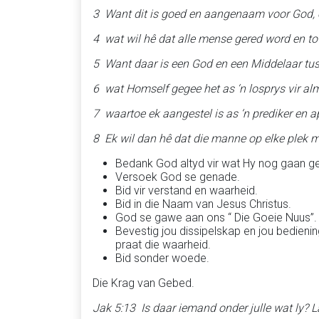
3 Want dit is goed en aangenaam voor God, 
4 wat wil hê dat alle mense gered word en t
5 Want daar is een God en een Middelaar tu
6 wat Homself gegee het as ‘n losprys vir alma
7 waartoe ek aangestel is as ‘n prediker en a
8 Ek wil dan hê dat die manne op elke plek m
Bedank God altyd vir wat Hy nog gaan g
Versoek God se genade.
Bid vir verstand en waarheid.
Bid in die Naam van Jesus Christus.
God se gawe aan ons “ Die Goeie Nuus”.
Bevestig jou dissipelskap en jou bedieni
praat die waarheid.
Bid sonder woede.
Die Krag van Gebed.
Jak 5:13 Is daar iemand onder julle wat ly?